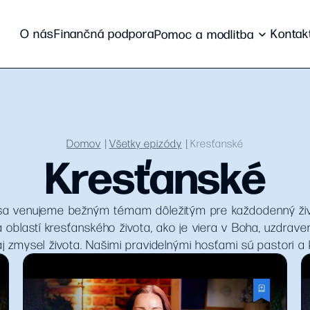
O nás
Finančná podpora
Kontak
Pomoc a modlitba
Domov
Všetky epizódy
Kresťanské
Kresťanské
 sa venujeme bežným témam dôležitým pre každodenný živ
oblastí kresťanského života, ako je viera v Boha, uzdraveni
aj zmysel života. Našimi pravidelnými hosťami sú pastori a kr