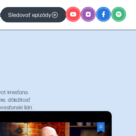
Sledovať epizódy
t
ot kresťana.
e, dôležitosť
esťanskí lídri.