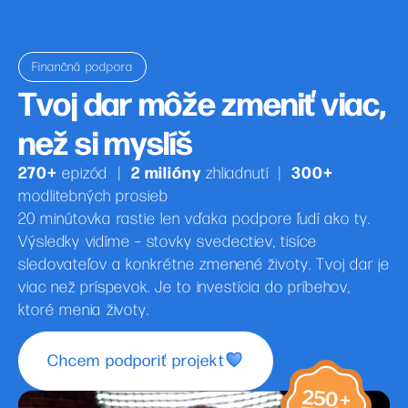
Finančná podpora
Tvoj dar môže zmeniť viac,
než si myslíš
270+
2 milióny
300+
epizód
|
zhliadnutí
|
modlitebných prosieb
20 minútovka rastie len vďaka podpore ľudí ako ty.
Výsledky vidíme – stovky svedectiev, tisíce
sledovateľov a konkrétne zmenené životy. Tvoj dar je
viac než príspevok. Je to investícia do príbehov,
ktoré menia životy.
Chcem podporiť projekt