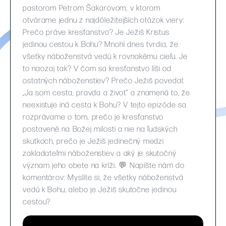
pastorom Petrom Šakarovom, v ktorom
otvárame jednu z najdôležitejších otázok viery:
Prečo práve kresťanstvo? Je Ježiš Kristus
jedinou cestou k Bohu? Mnohí dnes tvrdia, že
všetky náboženstvá vedú k rovnakému cieľu. Je
to naozaj tak? V čom sa kresťanstvo líši od
ostatných náboženstiev? Prečo Ježiš povedal:
„Ja som cesta, pravda a život“ a znamená to, že
neexistuje iná cesta k Bohu? V tejto epizóde sa
rozprávame o tom, prečo je kresťanstvo
postavené na Božej milosti a nie na ľudských
skutkoch, prečo je Ježiš jedinečný medzi
zakladateľmi náboženstiev a aký je skutočný
význam jeho obete na kríži. 💬 Napíšte nám do
komentárov: Myslíte si, že všetky náboženstvá
vedú k Bohu, alebo je Ježiš skutočne jedinou
cestou?