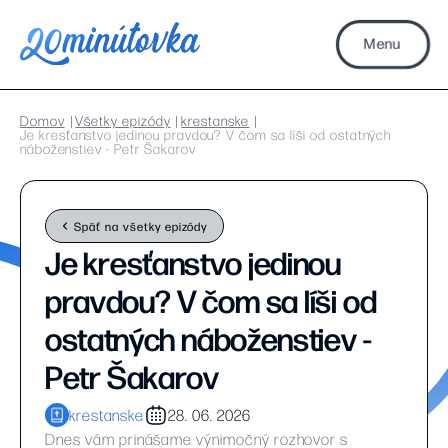
Menu
Domov
Všetky epizódy
krestanske
Je kresťanstvo jedinou pravdou? V čom sa líši od ostatných
náboženstiev - Petr Šakarov
Späť na všetky epizódy
Je kresťanstvo jedinou
pravdou? V čom sa líši od
ostatných náboženstiev -
Petr Šakarov
krestanske
28. 06. 2026
Dnes vám prinášame výnimočný rozhovor s