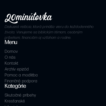
Diskusná relácia, ktorá prináša vieru do každodenného
života. Venujeme sa biblickým témam, osobným
príbehom, financiám aj vzťahom a rodine.
Menu
Domov
O nás
Kontakt
Archív epizód
Pomoc a modlitba
Finančná podpora
Kategórie
Skutočné príbehy
Kresťanské