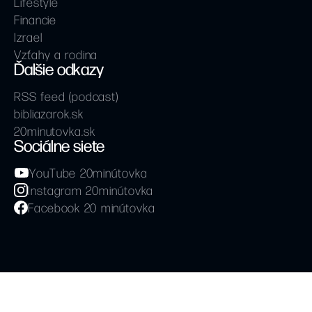
Lifestyle
Financie
Izrael
Vzťahy a rodina
Ďalšie odkazy
RSS feed (podcast)
bibliazarok.sk
20minutovka.sk
Sociálne siete
YouTube 20minútovka
Instagram 20minútovka
Facebook 20 minútovka