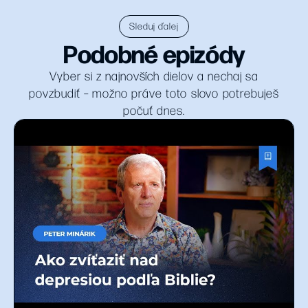
Sleduj ďalej
Podobné epizódy
Vyber si z najnovších dielov a nechaj sa
povzbudiť – možno práve toto slovo potrebuješ
počuť dnes.