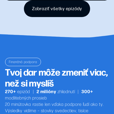
Zobraziť všetky epizódy
Finančná podpora
Tvoj dar môže zmeniť viac,
než si myslíš
270+
2 milióny
300+
epizód
|
zhliadnutí
|
modlitebných prosieb
20 minútovka rastie len vďaka podpore ľudí ako ty.
Výsledky vidíme – stovky svedectiev, tisíce