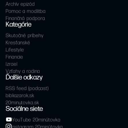
Archív epizód
Pomoc a modlitba
Finančná podpora
Kategórie
Skutočné príbehy
Kresťanské
Lifestyle
Financie
Izrael
Vzťahy a rodina
Ďalšie odkazy
RSS feed (podcast)
bibliazarok.sk
20minutovka.sk
Sociálne siete
YouTube 20minútovka
Instagram 20minútovka