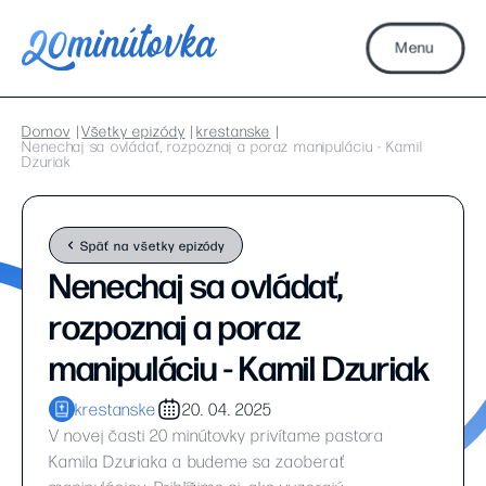
Menu
Domov
Všetky epizódy
krestanske
Nenechaj sa ovládať, rozpoznaj a poraz manipuláciu - Kamil
Dzuriak
Späť na všetky epizódy
Nenechaj sa ovládať,
rozpoznaj a poraz
manipuláciu - Kamil Dzuriak
krestanske
20. 04. 2025
V novej časti 20 minútovky privítame pastora
Kamila Dzuriaka a budeme sa zaoberať