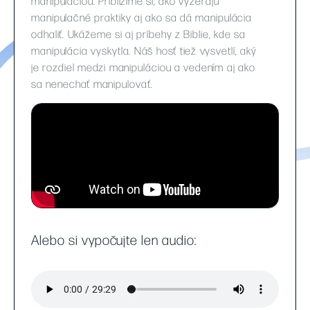
manipuláciou. Priblížime si, ako vyzerajú
manipulačné praktiky aj ako sa dá manipulácia
odhaliť. Ukážeme si aj príbehy z Biblie, kde sa
manipulácia vyskytla. Náš hosť tiež vysvetlí, aký
je rozdiel medzi manipuláciou a vedením aj ako
sa nenechať manipulovať.
Alebo si vypočujte len audio: