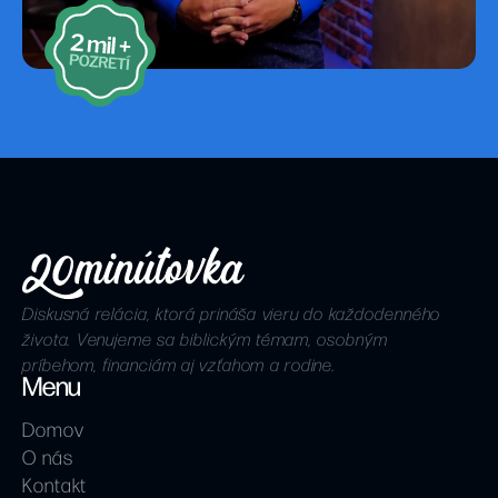
Diskusná relácia, ktorá prináša vieru do každodenného
života. Venujeme sa biblickým témam, osobným
príbehom, financiám aj vzťahom a rodine.
Menu
Domov
O nás
Kontakt