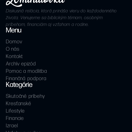
Diskusná relácia, ktorá prináša vieru do každodenného
života. Venujeme sa biblickým témam, osobným
príbehom, financiám aj vzťahom a rodine.
Menu
Domov
O nás
Kontakt
Archív epizód
Pomoc a modlitba
Finančná podpora
Kategórie
Skutočné príbehy
Kresťanské
Lifestyle
Financie
Izrael