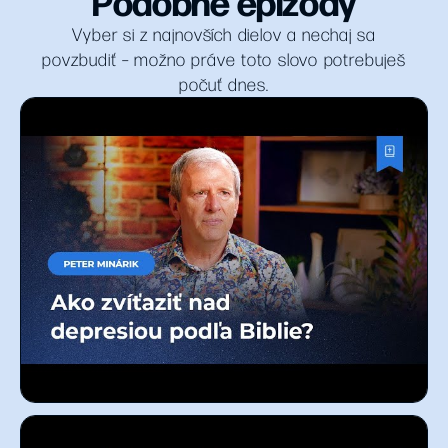
Podobné epizódy
Vyber si z najnovších dielov a nechaj sa
povzbudiť – možno práve toto slovo potrebuješ
počuť dnes.