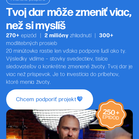
Tvoj dar môže zmeniť viac,
než si myslíš
270+
2 milióny
300+
epizód
|
zhliadnutí
|
modlitebných prosieb
20 minútovka rastie len vďaka podpore ľudí ako ty.
Výsledky vidíme – stovky svedectiev, tisíce
sledovateľov a konkrétne zmenené životy. Tvoj dar je
viac než príspevok. Je to investícia do príbehov,
ktoré menia životy.
Chcem podporiť projekt