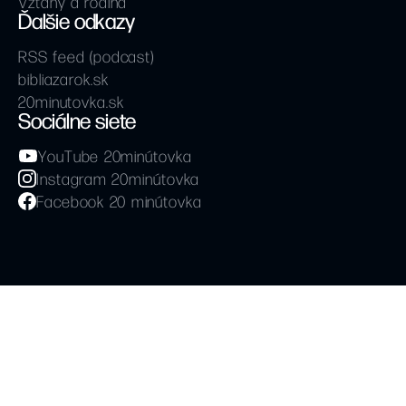
Vzťahy a rodina
Ďalšie odkazy
RSS feed (podcast)
bibliazarok.sk
20minutovka.sk
Sociálne siete
YouTube 20minútovka
Instagram 20minútovka
Facebook 20 minútovka