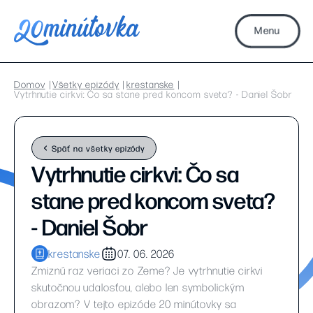
Menu
Domov
Všetky epizódy
krestanske
Vytrhnutie cirkvi: Čo sa stane pred koncom sveta? - Daniel Šobr
Späť na všetky epizódy
Vytrhnutie cirkvi: Čo sa
stane pred koncom sveta?
- Daniel Šobr
krestanske
07. 06. 2026
Zmiznú raz veriaci zo Zeme? Je vytrhnutie cirkvi
skutočnou udalosťou, alebo len symbolickým
obrazom? V tejto epizóde 20 minútovky sa