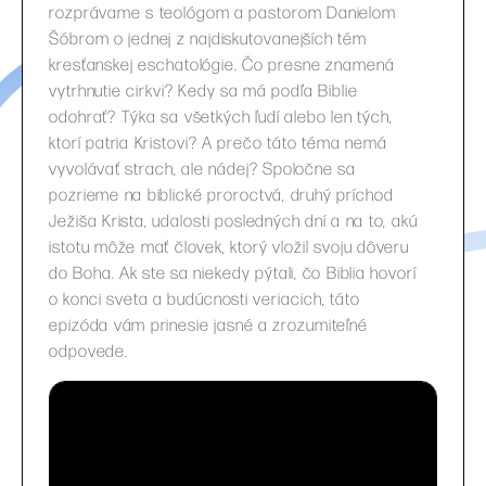
rozprávame s teológom a pastorom Danielom
Šóbrom o jednej z najdiskutovanejších tém
kresťanskej eschatológie. Čo presne znamená
vytrhnutie cirkvi? Kedy sa má podľa Biblie
odohrať? Týka sa všetkých ľudí alebo len tých,
ktorí patria Kristovi? A prečo táto téma nemá
vyvolávať strach, ale nádej? Spoločne sa
pozrieme na biblické proroctvá, druhý príchod
Ježiša Krista, udalosti posledných dní a na to, akú
istotu môže mať človek, ktorý vložil svoju dôveru
do Boha. Ak ste sa niekedy pýtali, čo Biblia hovorí
o konci sveta a budúcnosti veriacich, táto
epizóda vám prinesie jasné a zrozumiteľné
odpovede.