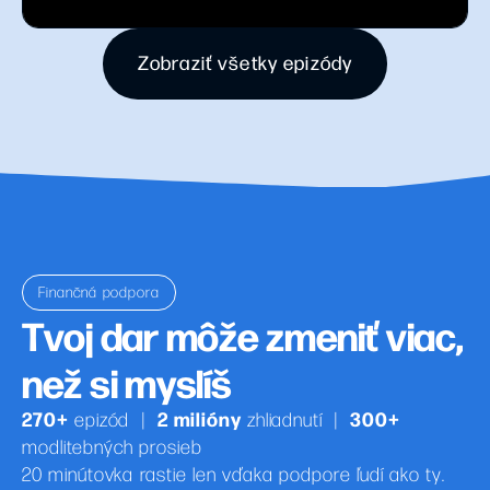
Zobraziť všetky epizódy
Finančná podpora
Tvoj dar môže zmeniť viac,
než si myslíš
270+
2 milióny
300+
epizód
|
zhliadnutí
|
modlitebných prosieb
20 minútovka rastie len vďaka podpore ľudí ako ty.