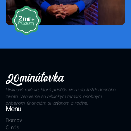
Diskusná relácia, ktorá prináša vieru do každodenného
života. Venujeme sa biblickým témam, osobným
príbehom, financiám aj vzťahom a rodine.
Menu
Domov
O nás