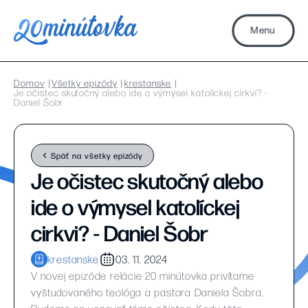
Menu
Domov
Všetky epizódy
krestanske
Je očistec skutočný alebo ide o výmysel katolíckej cirkvi? -
Daniel Šobr
Späť na všetky epizódy
Je očistec skutočný alebo
ide o výmysel katolíckej
cirkvi? - Daniel Šobr
krestanske
03. 11. 2024
V novej epizóde relácie 20 minútovka privítame
vyštudovaného teológa a pastora Daniela Šobra.