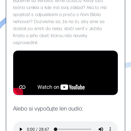
Budeme sa venovať téme očistca. Kedy táto
teória vznikla a kde má svoj základ? Akú to má
spojitosť s odpustkami a prečo o ňom Biblia
nehovorí? Dozvieme sa, že na to, aby sme sa
dostali po smrti do neba, stačí veriť v Ježiša
Krista a jeho obeť, ktorou nás naveky
ospravedlnil.
Alebo si vypočujte len audio: