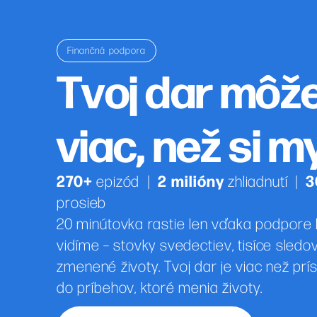
Finančná podpora
Tvoj dar môž
viac, než si m
270+
2 milióny
3
epizód
|
zhliadnutí
|
prosieb
20 minútovka rastie len vďaka podpore ľ
vidíme – stovky svedectiev, tisíce sled
zmenené životy. Tvoj dar je viac než prís
do príbehov, ktoré menia životy.