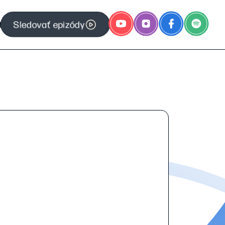
Sledovať epizódy
t