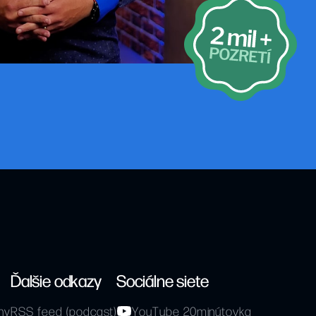
Ďalšie odkazy
Sociálne siete
hy
RSS feed (podcast)
YouTube 20minútovka