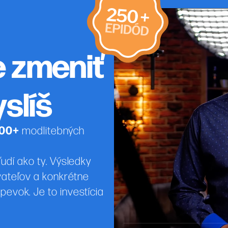
e zmeniť
yslíš
00+
modlitebných
udí ako ty. Výsledky
ovateľov a konkrétne
pevok. Je to investícia