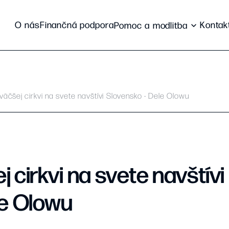
O nás
Finančná podpora
Kontak
Pomoc a modlitba
väčšej cirkvi na svete navštívi Slovensko - Dele Olowu
 cirkvi na svete navštívi
le Olowu