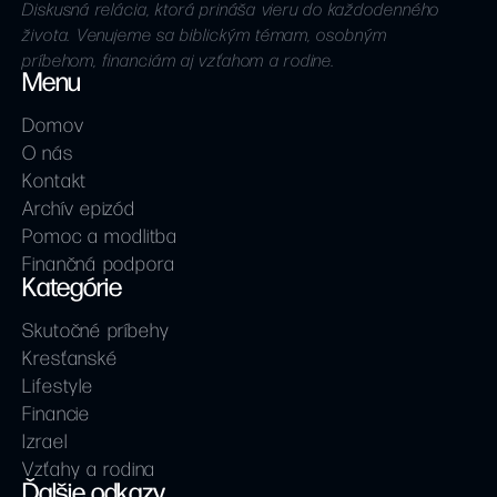
Diskusná relácia, ktorá prináša vieru do každodenného
života. Venujeme sa biblickým témam, osobným
príbehom, financiám aj vzťahom a rodine.
Menu
Domov
O nás
Kontakt
Archív epizód
Pomoc a modlitba
Finančná podpora
Kategórie
Skutočné príbehy
Kresťanské
Lifestyle
Financie
Izrael
Vzťahy a rodina
Ďalšie odkazy