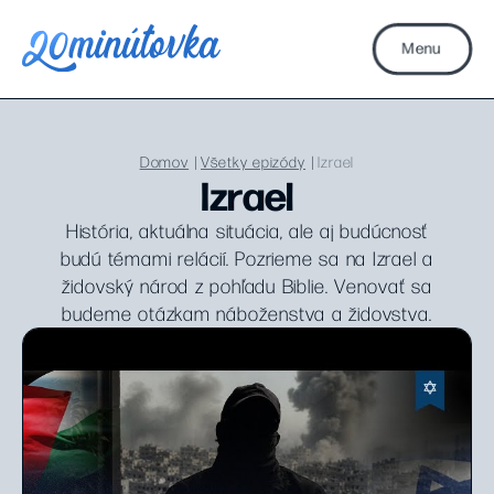
Menu
Domov
Všetky epizódy
Izrael
Izrael
História, aktuálna situácia, ale aj budúcnosť
budú témami relácií. Pozrieme sa na Izrael a
židovský národ z pohľadu Biblie. Venovať sa
budeme otázkam náboženstva a židovstva.