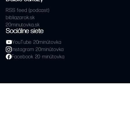
RSS feed (podcast)
bibliazarok.sk
20minutovka.sk
Sociálne siete
YouTube 20minútovka
Instagram 20minútovka
Facebook 20 minútovka