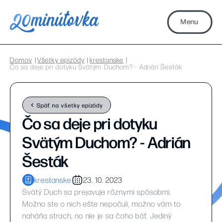
Menu
Domov
Všetky epizódy
krestanske
Čo sa deje pri dotyku Svätým Duchom? - Adrián Šesták
Späť na všetky epizódy
Čo sa deje pri dotyku
Svätým Duchom? - Adrián
Šesták
krestanske
23. 10. 2023
Svätý Duch sa prejavuje rôznymi spôsobmi.
Možno ste o nich ešte nepočuli, možno vám to
naháňa strach, no nie je sa čoho báť. Jediný