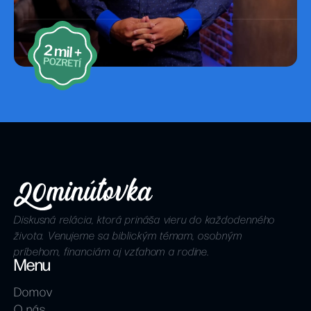
Diskusná relácia, ktorá prináša vieru do každodenného
života. Venujeme sa biblickým témam, osobným
príbehom, financiám aj vzťahom a rodine.
Menu
Domov
O nás