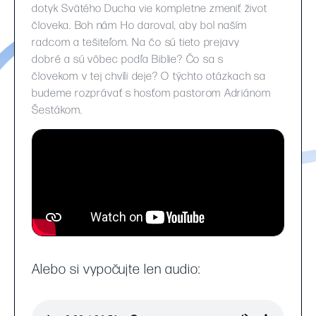
dotyk Svätého Ducha vie kompletne zmeniť život
človeka. Boh nám Ho daroval, aby bol naším
radcom a tešiteľom. Na čo sú tieto prejavy
dobré a sú vôbec podľa Biblie? Čo sa s
človekom v tej chvíli deje? O týchto otázkach sa
budeme rozprávať s hosťom pastorom Adriánom
Šestákom.
Alebo si vypočujte len audio: