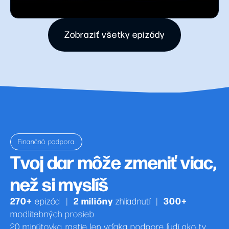
Zobraziť všetky epizódy
Finančná podpora
Tvoj dar môže zmeniť viac,
než si myslíš
270+
2 milióny
300+
epizód
|
zhliadnutí
|
modlitebných prosieb
20 minútovka rastie len vďaka podpore ľudí ako ty.