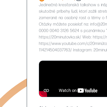
Jedinečná kresťanská talkshow s inš
skutočné príbehy ľudí, ktorí zažili st
zamerané na osobný rast a témy o fi
Otázky môžete posielať na:
info@20m
0000 0040 3126 5624 s poznámkou "2
https://20minutovka.sk/ Web: https://
https://www.youtube.com/c/20minút
114214504037763/ Instagram: 20minut