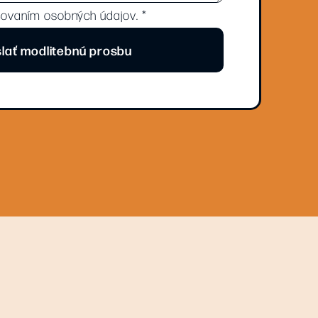
covaním osobných údajov. *
lať modlitebnú prosbu