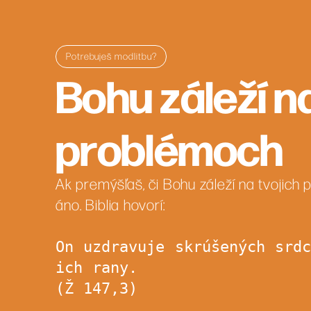
Potrebuješ modlitbu?
Bohu záleží na
problémoch
Ak premýšľaš, či Bohu záleží na tvojich
áno. Biblia hovorí:
On uzdravuje skrúšených srd
ich rany.
(Ž 147,3)