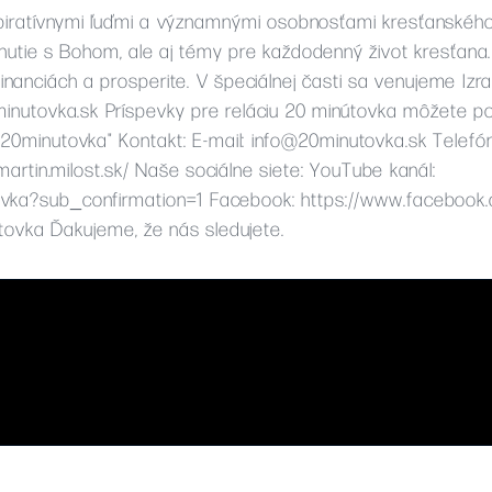
piratívnymi ľuďmi a významnými osobnosťami kresťanského 
retnutie s Bohom, ale aj témy pre každodenný život kresťana.
nanciách a prosperite. V špeciálnej časti sa venujeme Izr
inutovka.sk
Príspevky pre reláciu 20 minútovka môžete po
0minutovka" Kontakt: E-mail:
info@20minutovka.sk
Telefón
martin.milost.sk/ Naše sociálne siete: YouTube kanál:
ovka?sub_confirmation=1 Facebook: https://www.faceboo
ovka Ďakujeme, že nás sledujete.