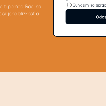
Súhlasím so spra
ka ti pomoc. Radi sa
sil jeho blízkosť a
Odos