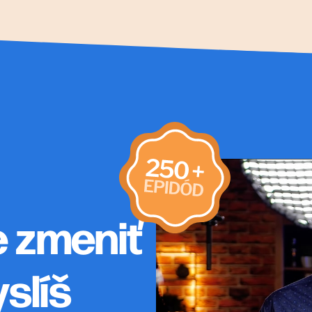
e zmeniť
yslíš