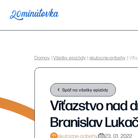
Domov
Všetky epizódy
skutocne-pribehy
Víťa
Späť na všetky epizódy
Víťazstvo nad d
Branislav Luka
skutocne-pribehy
23. 01. 2022