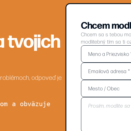
Chcem modl
 tvojich
Chcem sa s tebou modl
modlitebný tím sa ti o
 problémoch, odpoveď je
com a obväzuje