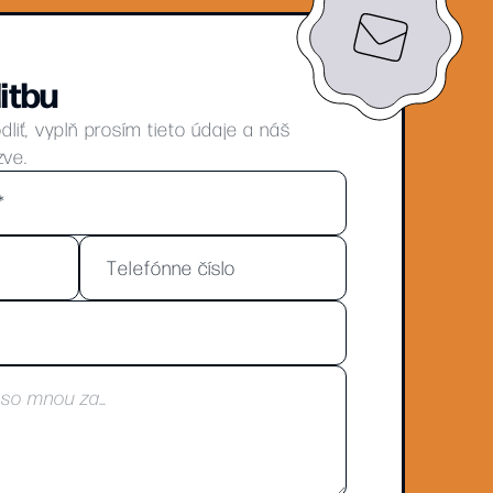
itbu
iť, vyplň prosím tieto údaje a náš
zve.