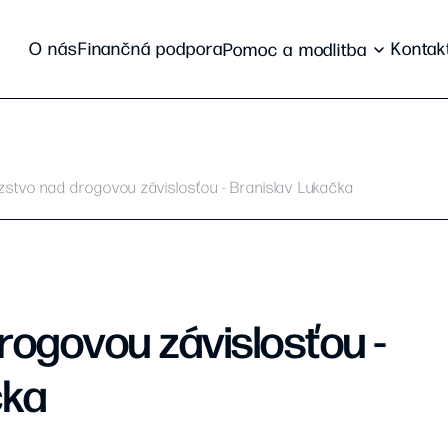
O nás
Finančná podpora
Kontak
Pomoc a modlitba
zstvo nad drogovou závislosťou - Branislav Lukačka
rogovou závislosťou -
čka