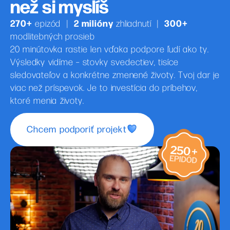
než si myslíš
270+
2 milióny
300+
epizód
|
zhliadnutí
|
modlitebných prosieb
20 minútovka rastie len vďaka podpore ľudí ako ty.
Výsledky vidíme – stovky svedectiev, tisíce
sledovateľov a konkrétne zmenené životy. Tvoj dar je
viac než príspevok. Je to investícia do príbehov,
ktoré menia životy.
Chcem podporiť projekt