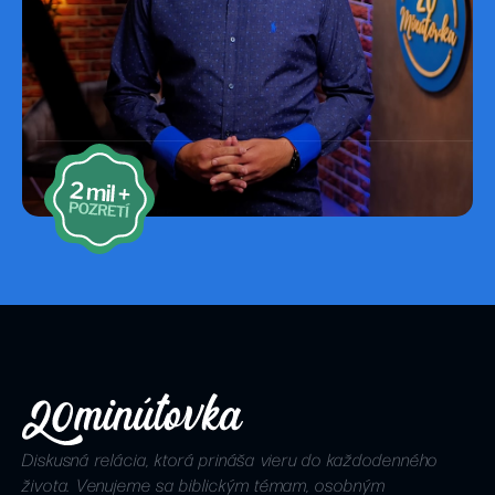
Diskusná relácia, ktorá prináša vieru do každodenného
života. Venujeme sa biblickým témam, osobným