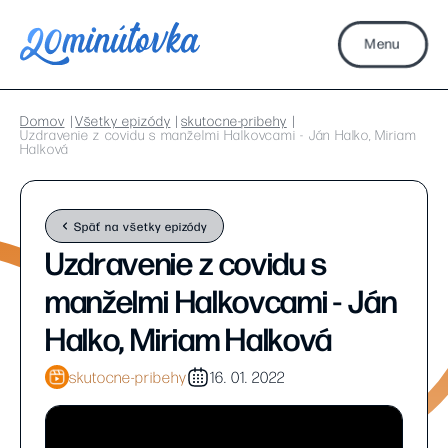
Menu
Domov
Všetky epizódy
skutocne-pribehy
Uzdravenie z covidu s manželmi Halkovcami - Ján Halko, Miriam
Halková
Späť na všetky epizódy
Uzdravenie z covidu s
manželmi Halkovcami - Ján
Halko, Miriam Halková
skutocne-pribehy
16. 01. 2022