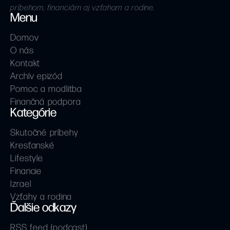
príbehom, financiám aj vzťahom a rodine.
Menu
Domov
O nás
Kontakt
Archív epizód
Pomoc a modlitba
Finančná podpora
Kategórie
Skutočné príbehy
Kresťanské
Lifestyle
Financie
Izrael
Vzťahy a rodina
Ďalšie odkazy
RSS feed (podcast)