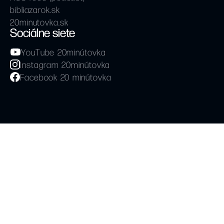
bibliazarok.sk
20minutovka.sk
Sociálne siete
YouTube 20minútovka
Instagram 20minútovka
Facebook 20 minútovka