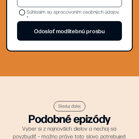
Súhlasím so spracovaním osobných údajov.
*
Odoslať modlitebnú prosbu
Sleduj ďalej
Podobné epizódy
Vyber si z najnovších dielov a nechaj sa
povzbudiť – možno práve toto slovo potrebuješ