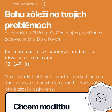
Potrebuješ modlitbu?
Bohu záleží na tvojich
problémoch
Ak premýšľaš, či Bohu záleží na tvojich problémoch,
odpoveď je áno. Biblia hovorí:
On uzdravuje skrúšených srdcom a
obväzuje ich rany.
(Ž 147,3)
Nie si sám. Boh vidí tvoju bolesť a ponúka ti pomoc.
Radi sa spolu s tebou budeme modliť, aby si zakúsil
jeho blízkosť a uzdravenie.
Chcem modlitbu